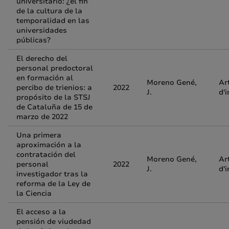
universitario: ¿el fin
de la cultura de la
temporalidad en las
universidades
públicas?
El derecho del
personal predoctoral
en formación al
Moreno Gené,
Ar
percibo de trienios: a
2022
J.
d'
propósito de la STSJ
de Cataluña de 15 de
marzo de 2022
Una primera
aproximación a la
contratación del
Moreno Gené,
Ar
personal
2022
J.
d'
investigador tras la
reforma de la Ley de
la Ciencia
El acceso a la
pensión de viudedad