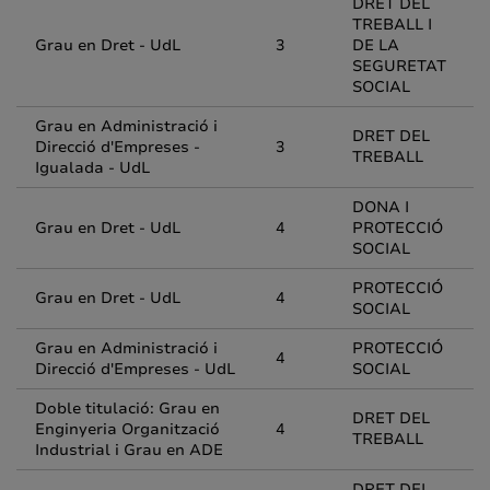
DRET DEL
TREBALL I
Grau en Dret - UdL
3
DE LA
SEGURETAT
SOCIAL
Grau en Administració i
DRET DEL
Direcció d'Empreses -
3
TREBALL
Igualada - UdL
DONA I
Grau en Dret - UdL
4
PROTECCIÓ
SOCIAL
PROTECCIÓ
Grau en Dret - UdL
4
SOCIAL
Grau en Administració i
PROTECCIÓ
4
Direcció d'Empreses - UdL
SOCIAL
Doble titulació: Grau en
DRET DEL
Enginyeria Organització
4
TREBALL
Industrial i Grau en ADE
DRET DEL