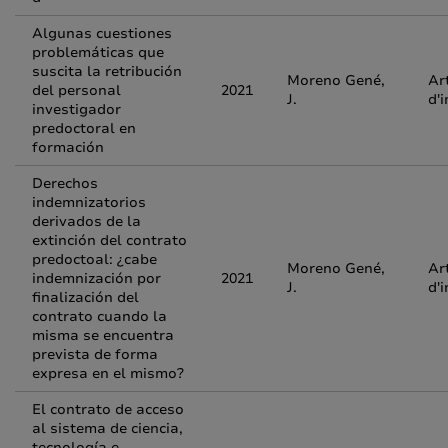
Algunas cuestiones
problemáticas que
suscita la retribución
Moreno Gené,
Ar
del personal
2021
J.
d'
investigador
predoctoral en
formación
Derechos
indemnizatorios
derivados de la
extinción del contrato
predoctoal: ¿cabe
Moreno Gené,
Ar
indemnización por
2021
J.
d'
finalización del
contrato cuando la
misma se encuentra
prevista de forma
expresa en el mismo?
El contrato de acceso
al sistema de ciencia,
tecnología e