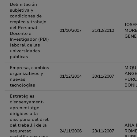
Delimitación
subjetiva y
condiciones de
empleo y trabajo
JOSE
del Personal
01/10/2007
31/12/2010
MOR
Docente e
GENÉ
Investigador (PDI)
laboral de las
universidades
públicas
Empresa, cambios
MIQU
organizativos y
ÀNGE
01/12/2004
30/11/2007
nuevas
PURC
tecnologías
BONI
Estratègies
d'ensenyament-
aprenentatge
dirigides a la
disciplina del dret
del treball i de la
ANA 
seguretat
24/11/2006
23/11/2007
ROM
social(I): recursos
BURI