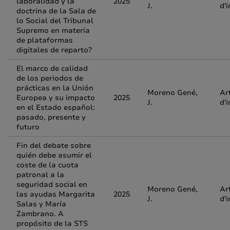
laboralidad y la
2025
J.
d'
doctrina de la Sala de
lo Social del Tribunal
Supremo en materia
de plataformas
digitales de reparto?
El marco de calidad
de los periodos de
prácticas en la Unión
Moreno Gené,
Ar
Europea y su impacto
2025
J.
d'
en el Estado español:
pasado, presente y
futuro
Fin del debate sobre
quién debe asumir el
coste de la cuota
patronal a la
seguridad social en
Moreno Gené,
Ar
las ayudas Margarita
2025
J.
d'
Salas y María
Zambrano. A
propósito de la STS