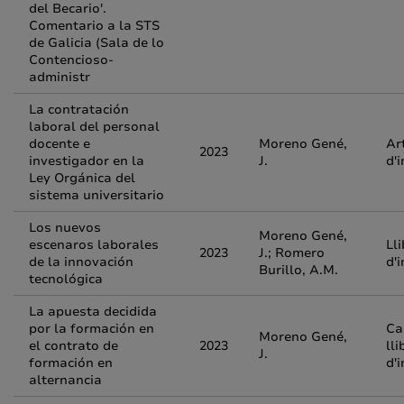
del Becario'.
Comentario a la STS
de Galicia (Sala de lo
Contencioso-
administr
La contratación
laboral del personal
docente e
Moreno Gené,
Ar
2023
investigador en la
J.
d'
Ley Orgánica del
sistema universitario
Los nuevos
Moreno Gené,
escenaros laborales
Lli
2023
J.; Romero
de la innovación
d'
Burillo, A.M.
tecnológica
La apuesta decidida
por la formación en
Ca
Moreno Gené,
el contrato de
2023
lli
J.
formación en
d'
alternancia