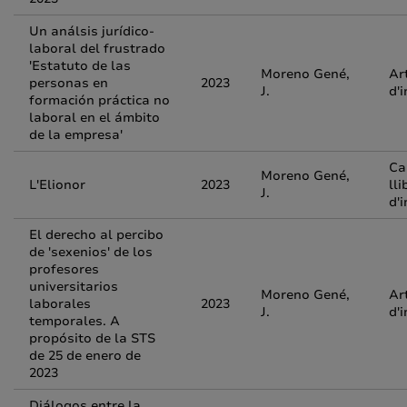
Un análsis jurídico-
laboral del frustrado
'Estatuto de las
Moreno Gené,
Ar
personas en
2023
J.
d'
formación práctica no
laboral en el ámbito
de la empresa'
Ca
Moreno Gené,
L'Elionor
2023
lli
J.
d'
El derecho al percibo
de 'sexenios' de los
profesores
universitarios
Moreno Gené,
Ar
laborales
2023
J.
d'
temporales. A
propósito de la STS
de 25 de enero de
2023
Diálogos entre la