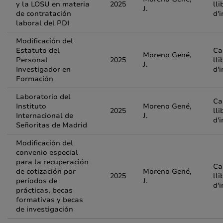
y la LOSU en materia
2025
lli
J.
de contratación
d'
laboral del PDI
Modificación del
Estatuto del
Ca
Moreno Gené,
Personal
2025
lli
J.
Investigador en
d'
Formación
Laboratorio del
Ca
Instituto
Moreno Gené,
2025
lli
Internacional de
J.
d'
Señoritas de Madrid
Modificación del
convenio especial
para la recuperación
Ca
de cotización por
Moreno Gené,
2025
lli
períodos de
J.
d'
prácticas, becas
formativas y becas
de investigación