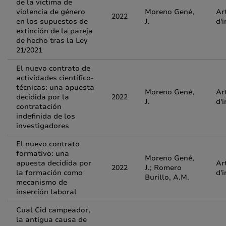
de la víctima de
violencia de género
Moreno Gené,
Ar
2022
en los supuestos de
J.
d'
extinción de la pareja
de hecho tras la Ley
21/2021
El nuevo contrato de
actividades científico-
técnicas: una apuesta
Moreno Gené,
Ar
decidida por la
2022
J.
d'
contratación
indefinida de los
investigadores
El nuevo contrato
formativo: una
Moreno Gené,
apuesta decidida por
Ar
2022
J.; Romero
la formación como
d'
Burillo, A.M.
mecanismo de
inserción laboral
Cual Cid campeador,
la antigua causa de