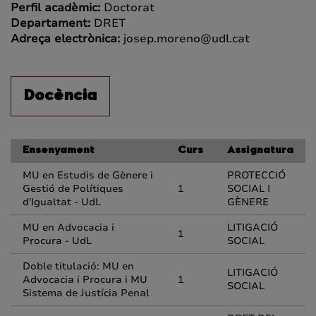
Perfil acadèmic:
Doctorat
Departament:
DRET
Adreça electrònica:
josep.moreno@udl.cat
Docència
Ensenyament
Curs
Assignatura
MU en Estudis de Gènere i
PROTECCIÓ
Gestió de Polítiques
1
SOCIAL I
d'Igualtat - UdL
GÈNERE
MU en Advocacia i
LITIGACIÓ
1
Procura - UdL
SOCIAL
Doble titulació: MU en
LITIGACIÓ
Advocacia i Procura i MU
1
SOCIAL
Sistema de Justícia Penal