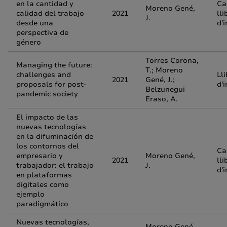
en la cantidad y
Ca
Moreno Gené,
calidad del trabajo
2021
lli
J.
desde una
d'
perspectiva de
género
Torres Corona,
Managing the future:
T.; Moreno
challenges and
Lli
2021
Gené, J.;
proposals for post-
d'
Belzunegui
pandemic society
Eraso, A.
El impacto de las
nuevas tecnologías
en la difuminación de
los contornos del
Ca
empresario y
Moreno Gené,
2021
lli
trabajador: el trabajo
J.
d'
en plataformas
digitales como
ejemplo
paradigmático
Nuevas tecnologías,
Moreno Gené,