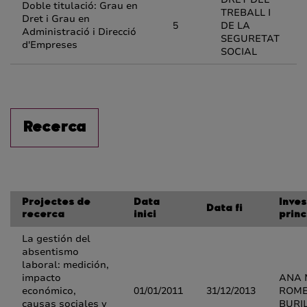
Doble titulació: Grau en
TREBALL I
Dret i Grau en
5
DE LA
Administració i Direcció
SEGURETAT
d'Empreses
SOCIAL
Recerca
Projectes de
Data
Inve
Data fi
recerca
inici
princ
La gestión del
absentismo
laboral: medición,
impacto
ANA 
económico,
01/01/2011
31/12/2013
ROM
causas sociales y
BURI