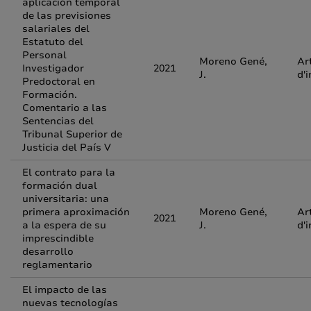
aplicación temporal
de las previsiones
salariales del
Estatuto del
Personal
Moreno Gené,
Ar
Investigador
2021
J.
d'
Predoctoral en
Formación.
Comentario a las
Sentencias del
Tribunal Superior de
Justicia del País V
El contrato para la
formación dual
universitaria: una
primera aproximación
Moreno Gené,
Ar
2021
a la espera de su
J.
d'
imprescindible
desarrollo
reglamentario
El impacto de las
nuevas tecnologías