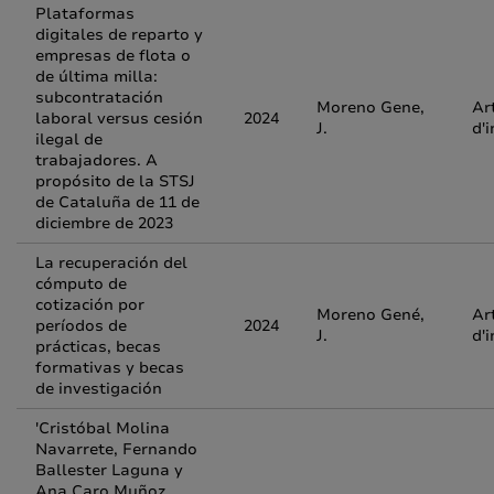
Plataformas
digitales de reparto y
empresas de flota o
de última milla:
subcontratación
Moreno Gene,
Ar
laboral versus cesión
2024
J.
d'
ilegal de
trabajadores. A
propósito de la STSJ
de Cataluña de 11 de
diciembre de 2023
La recuperación del
cómputo de
cotización por
Moreno Gené,
Ar
períodos de
2024
J.
d'
prácticas, becas
formativas y becas
de investigación
'Cristóbal Molina
Navarrete, Fernando
Ballester Laguna y
Ana Caro Muñoz