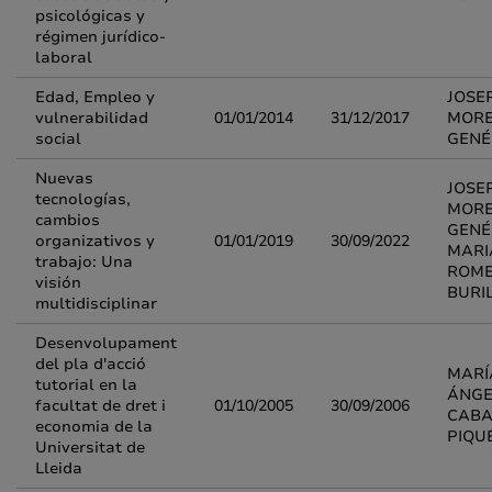
psicológicas y
régimen jurídico-
laboral
Edad, Empleo y
JOSE
vulnerabilidad
01/01/2014
31/12/2017
MOR
social
GENÉ
Nuevas
JOSE
tecnologías,
MOR
cambios
GENÉ
organizativos y
01/01/2019
30/09/2022
MARI
trabajo: Una
ROM
visión
BURI
multidisciplinar
Desenvolupament
del pla d'acció
MARÍ
tutorial en la
ÁNGE
facultat de dret i
01/10/2005
30/09/2006
CABA
economia de la
PIQU
Universitat de
Lleida