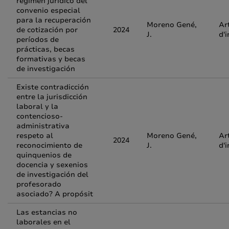
régimen jurídico del
convenio especial
para la recuperación
Moreno Gené,
Ar
de cotización por
2024
J.
d'
períodos de
prácticas, becas
formativas y becas
de investigación
Existe contradicción
entre la jurisdicción
laboral y la
contencioso-
administrativa
respeto al
Moreno Gené,
Ar
2024
reconocimiento de
J.
d'
quinquenios de
docencia y sexenios
de investigación del
profesorado
asociado? A propósit
Las estancias no
laborales en el