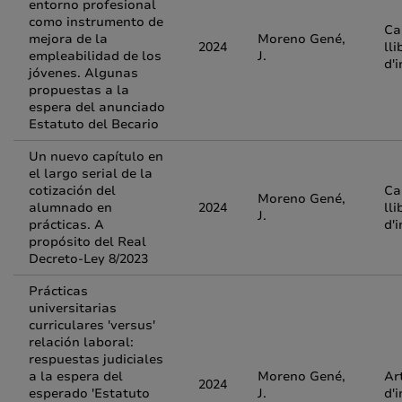
entorno profesional
como instrumento de
Ca
mejora de la
Moreno Gené,
2024
lli
empleabilidad de los
J.
d'
jóvenes. Algunas
propuestas a la
espera del anunciado
Estatuto del Becario
Un nuevo capítulo en
el largo serial de la
cotización del
Ca
Moreno Gené,
alumnado en
2024
lli
J.
prácticas. A
d'
propósito del Real
Decreto-Ley 8/2023
Prácticas
universitarias
curriculares 'versus'
relación laboral:
respuestas judiciales
a la espera del
Moreno Gené,
Ar
2024
esperado 'Estatuto
J.
d'