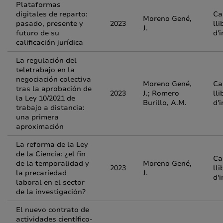
Plataformas
digitales de reparto:
Ca
Moreno Gené,
pasado, presente y
2023
lli
J.
futuro de su
d'
calificación jurídica
La regulación del
teletrabajo en la
negociación colectiva
Moreno Gené,
Ca
tras la aprobación de
2023
J.; Romero
lli
la Ley 10/2021 de
Burillo, A.M.
d'
trabajo a distancia:
una primera
aproximación
La reforma de la Ley
de la Ciencia: ¿el fin
Ca
de la temporalidad y
Moreno Gené,
2023
lli
la precariedad
J.
d'
laboral en el sector
de la investigación?
El nuevo contrato de
actividades científico-