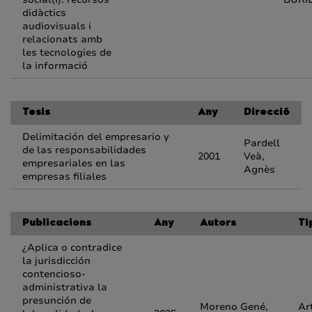
didàctics
audiovisuals i
relacionats amb
les tecnologies de
la informació
Tesis
Any
Direcció
Delimitación del empresario y
Pardell
de las responsabilidades
2001
Veà,
empresariales en las
Agnès
empresas filiales
Publicacions
Any
Autors
Ti
¿Aplica o contradice
la jurisdicción
contencioso-
administrativa la
presunción de
Moreno Gené,
Ar