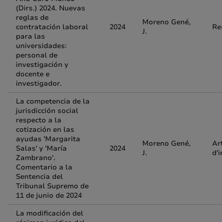
(Dirs.) 2024. Nuevas
reglas de
Moreno Gené,
contratación laboral
2024
Re
J.
para las
universidades:
personal de
investigación y
docente e
investigador.
La competencia de la
jurisdicción social
respecto a la
cotización en las
ayudas 'Margarita
Moreno Gené,
Ar
Salas' y 'María
2024
J.
d'
Zambrano'.
Comentario a la
Sentencia del
Tribunal Supremo de
11 de junio de 2024
La modificación del