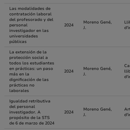
Las modalidades de
contratación laboral
del profesorado y del
Moreno Gené,
Lli
personal
2024
J.
d'
investigador en las
universidades
públicas
La extensión de la
protección social a
todos los estudiantes
Ca
en prácticas: un paso
Moreno Gené,
2024
lli
más en la
J.
d'
dignificación de las
prácticas no
laborales
Igualdad retributiva
del personal
Moreno Gené,
Ar
investigador. A
2024
J.
d'
propósito de la STS
de 6 de marzo de 2024