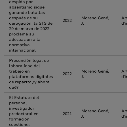
despido por
absentismo sigue
ganando batallas
después de su
Moreno Gené,
Ar
2022
derogación: la STS de
J.
d'
29 de marzo de 2022
proclama su
adecuación a la
normativa
internacional
Presunción legal de
laboralidad del
trabajo en
Moreno Gené,
Ar
2022
plataformas digitales
J.
d'
de reparto: ¿y ahora
qué?
El Estatuto del
personal
investigador
Moreno Gené,
Ar
predoctoral en
2021
J.
d'
formación:
cuestiones