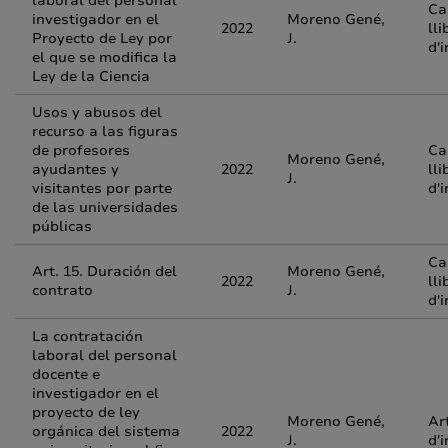
laboral del personal
Ca
investigador en el
Moreno Gené,
2022
lli
Proyecto de Ley por
J.
d'
el que se modifica la
Ley de la Ciencia
Usos y abusos del
recurso a las figuras
de profesores
Ca
Moreno Gené,
ayudantes y
2022
lli
J.
visitantes por parte
d'
de las universidades
públicas
Ca
Art. 15. Duración del
Moreno Gené,
2022
lli
contrato
J.
d'
La contratación
laboral del personal
docente e
investigador en el
proyecto de ley
Moreno Gené,
Ar
orgánica del sistema
2022
J.
d'