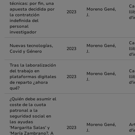
técnicas: por fin, una
Ca
apuesta decidida por
Moreno Gené,
2023
lli
la contratción
J.
d'
indefinida del
personal
investigador
Ca
Nuevas tecnologías,
Moreno Gené,
2023
lli
Covid y Género
J.
d'
Tras la laboralización
del trabajo en
Ca
Moreno Gené,
plataformas digitales
2023
lli
J.
de reparto ¿ahora
d'
qué?
¿Quién debe asumir el
coste de la cuota
patronal a la
seguridad social en
las ayudas
Moreno Gené,
Ar
'Margarita Salas' y
2023
J.
d'
'María Zambrano?. A