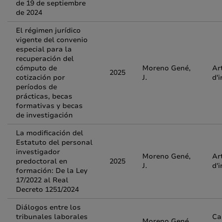
de 19 de septiembre
de 2024
El régimen jurídico
vigente del convenio
especial para la
recuperación del
cómputo de
Moreno Gené,
Ar
2025
cotización por
J.
d'
períodos de
prácticas, becas
formativas y becas
de investigación
La modificación del
Estatuto del personal
investigador
Moreno Gené,
Ar
predoctoral en
2025
J.
d'
formación: De la Ley
17/2022 al Real
Decreto 1251/2024
Diálogos entre los
tribunales laborales
Ca
Moreno Gené,